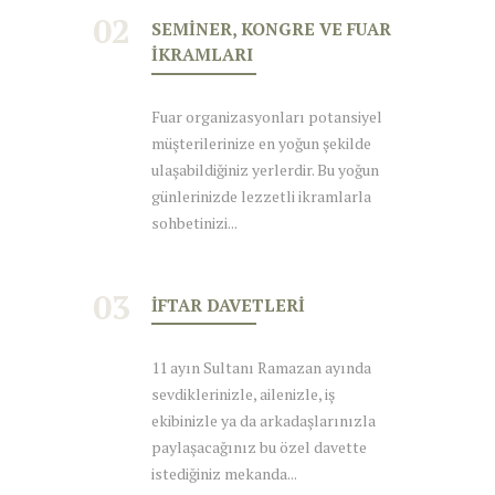
02
SEMINER, KONGRE VE FUAR
İKRAMLARI
Fuar organizasyonları potansiyel
müşterilerinize en yoğun şekilde
ulaşabildiğiniz yerlerdir. Bu yoğun
günlerinizde lezzetli ikramlarla
sohbetinizi...
03
İFTAR DAVETLERI
11 ayın Sultanı Ramazan ayında
sevdiklerinizle, ailenizle, iş
ekibinizle ya da arkadaşlarınızla
paylaşacağınız bu özel davette
istediğiniz mekanda...